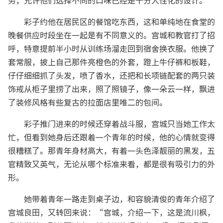
务，允许他们选择不同的口味已经是十分人性化的设计。
彩子约他在居民区的餐馆吃东西，这和单纯地在食堂的
晚餐供应时段坐在一起是有不同意义的。宫城和教官打了招
呼，特意提前半小时从训练场溜走回到宿舍换衣服。他换了
套常服，披上自己那件亮橙色的外套，蹬上牛仔裤和板鞋，
仔仔细细抓了头发，喷了香水，还把和长项链配套的两只装
饰戒从柜子里捞了出来，照了照镜子，像一朵云一样，飘进
了装修风格有些复古的拉面店里唯二的包间。
彩子推门进来的时候还穿着战斗服，宫城只当她工作太
忙，但看到她身后还跟着一个青年的时候，他的心情就变得
很糟糕了。那青年身材高大，有着一头色泽靓丽的黑发，五
官精致又英气，无论从哪个标准来看，都是很有吸引力的外
形。
她带着青年一路走到桌子边，和容貌清俊的青年介绍了
宫城良田，又转回来说：“宫城，介绍一下，这是流川枫，