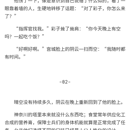
他愣了一下，像是意识到自己说错了什么似的，看了一
眼靠着墙的人，生硬地转移了话题：“对了彩子，你怎么来
了？”
“指挥官找我。”彩子耸了耸肩：“你今天晚上有空
吗？一起吃个饭？”
“好啊好啊。”宫城脸上的阴云一扫而空：“我随时都
有时间。”
-02-
晴空没有持续多久，阴云在晚上重新回到了他的脸上。
神奈川的塔里本来就没什么东西吃；食堂常年供应化工
合成的营养膏，保障士兵们的身体机能就算是正常完成了任