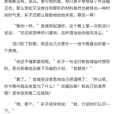
表情都没有，呆瓜。更可恨的是，他只是平常地穿了件连帽
卫衣，那么宽松又没做任何廓形的材料竟然也被穿出一种时
尚的气息，彩子还那么殷勤地给他夹菜，罪加一等！
“敬你一杯。”宫城举起酒杯，这个晚上第一次和流川
说话：“欢迎来到神奈川基地，这杯酒当给你接风洗尘。”
流川眨了眨眼，倒显出几分意外——他今晚露出的第一
个表情。
“他还不懂那套规矩。”彩子一句话打断宫城临时想到
的，恶劣前辈给后辈下马威的计划，“我替他？”
“算了。”宫城很没意思地自己把酒喝了：“所以呢，
你今晚叫我出来是为了什么？”炫耀后辈？和自己划清界
限？宣布找到第二任搭档？
“哦，那个。”彩子轻快地说：“就，介绍你们认识一
下。”