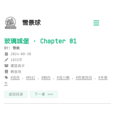
雪景球
玻璃城堡 · Chapter 01
BY: 雪簌
2024-08-30
1833字
灌篮高手
栖息地
流良
,
科幻
,
哨向
,
流川枫
,
宫城良田
,
多章
节
返回目录
下一章 >>>