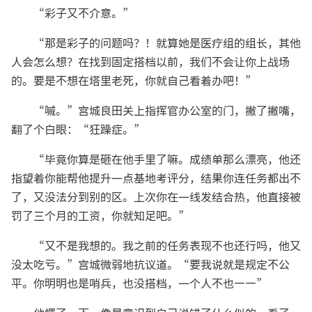
“彩子又不介意。”
“那是彩子的问题吗？！就算她是医疗组的组长，其他
人会怎么想？在找到固定搭档以前，我们不会让你上战场
的。要是不想在塔里老死，你就自己看着办吧！”
“嘁。”宫城良田关上指挥官办公室的门，撇了撇嘴，
翻了个白眼：“狂躁症。”
“毕竟你算是砸在他手里了嘛。成绩单那么漂亮，他还
指望着你能帮他提升一点基地考评分，结果你连任务都出不
了，又没法分到别的区。上次你在一线发结合热，他直接被
罚了三个月的工资，你就知足吧。”
“又不是我想的。我之前的任务表现不也还行吗，他又
没太吃亏。”宫城微弱地抗议道。“要我说就是规定不公
平。你明明也是哨兵，也没搭档，一个人不也——”