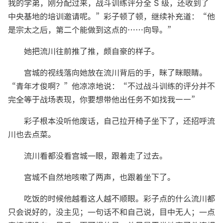
我的学弟，刚分配过来，战斗训练评分全 S 级，还收到了
中央基地的培训邀请呢。”彩子顿了顿，继续补充道：“他
是宗太之后，第二个能做到这点的……向导。”
她把流川往前推了推，颇自豪的样子。
宫城的视线落向她放在流川背后的手，眯了眯眼睛。
“青年才俊啊？”他凉凉地说：“不过战斗训练的评分并不
完全等于战场表现，你要想带他出任务不如找我——”
彩子根本没听他废话，自己拉开椅子坐下了，还招呼流
川也去点菜。
流川看都没看宫城一眼，跟着走了过去。
宫城不自然地咳嗽了两声，也跟着坐下了。
吃饭的时候他越看这人越不顺眼。彩子点的什么流川都
只会说好的，没主见；一句话不和自己说，目中无人；一点