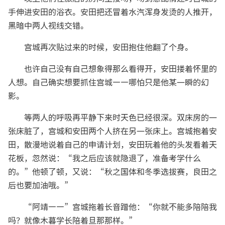
手伸进安田的浴衣。安田把还冒着水汽浑身发烫的人推开，
黑暗中两人视线交错。
宫城再次贴过来的时候，安田抱住他翻了个身。
也许自己没有自己想象得那么看得开，安田搂着怀里的
人想。自己确实想要抓住宫城——哪怕只是他某一瞬的幻
影。
等两人的呼吸再平静下来时天色已经很深。双床房的一
张床脏了，宫城和安田两个人挤在另一张床上。宫城抱着安
田，散漫地说着自己的申请计划，安田玩着他的头发看着天
花板，忽然说：“我之后应该就隐退了，准备考学什么
的。”他顿了顿，又说：“秋之国体和冬季选拔赛，良田之
后也要加油哦。”
“阿靖——”宫城拖着长音蹭他：“你就不能多陪陪我
吗？就像木暮学长陪着旦那那样。”