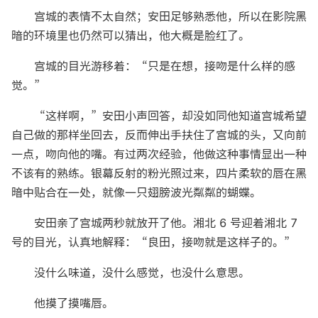
宫城的表情不太自然；安田足够熟悉他，所以在影院黑
暗的环境里也仍然可以猜出，他大概是脸红了。
宫城的目光游移着：“只是在想，接吻是什么样的感
觉。”
“这样啊，”安田小声回答，却没如同他知道宫城希望
自己做的那样坐回去，反而伸出手扶住了宫城的头，又向前
一点，吻向他的嘴。有过两次经验，他做这种事情显出一种
不该有的熟练。银幕反射的粉光照过来，四片柔软的唇在黑
暗中贴合在一处，就像一只翅膀波光粼粼的蝴蝶。
安田亲了宫城两秒就放开了他。湘北 6 号迎着湘北 7
号的目光，认真地解释：“良田，接吻就是这样子的。”
没什么味道，没什么感觉，也没什么意思。
他摸了摸嘴唇。