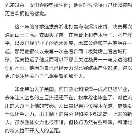
先凑过来。安田会顺势搂住他；他有时候觉得自己比起接吻
更喜欢拥抱的感觉。
这一年的冬季选拔赛湘北打赢海南爆冷出线，决赛再次
遇到山王工高。安田买了票，在看台上和赤木晴子、水户洋
平，以及已经毕业了的赤木刚宪、木暮公延和三井寿坐在一
起。那是他很久以来第一次在看台而非板凳席上看宫城打
球，距离拉远了他反而可以不那么关注战局——与旁边的相
识们不同，他因为自己已经无力对比赛结果产生影响，得以
更加专注地关心自己想要看的那个人。
泽北荣治去了美国，河田雅史和深津一成都已经毕业，
去年让人窒息的三巨头通通不在。松本稔也毕业了，对位流
川的人跟不上他的节奏。河田美纪男对位樱木花道，更是没
什么还手之力。山王剩下的得分卫和控卫都是高一上来的新
人，虽然整体实力也很不错，但技巧仍然有些稚嫩，和湘北
的新人拉不开太大的差距。