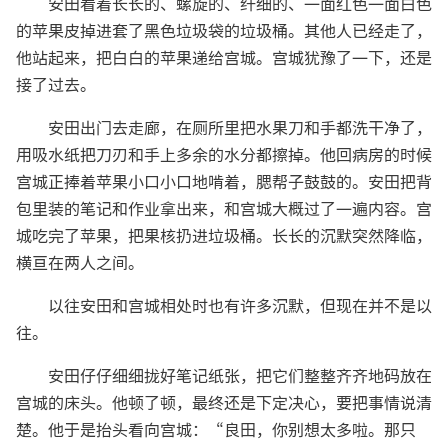
安田看着长长的、螺旋的、纤细的、一面红色一面白色
的苹果皮掉进套了黑色垃圾袋的垃圾桶。其他人已经走了，
他站起来，把白白的苹果递给宫城。宫城犹豫了一下，还是
接了过去。
安田出门去走廊，在厕所里把水果刀和手都洗干净了，
用吸水纸把刀刃和手上多余的水分都擦掉。他回病房的时候
宫城正捧着苹果小口小口地啃着，腮帮子鼓鼓的。安田把背
包里装的笔记和作业拿出来，和宫城大概过了一遍内容。宫
城吃完了苹果，把果核扔进垃圾桶。长长的沉默突然降临，
横亘在两人之间。
以往安田和宫城相处时也有许多沉默，但现在并不是以
往。
安田仔仔细细拢好笔记纸张，把它们整整齐齐地码放在
宫城的床头。他顿了顿，最终还是下定决心，要把事情说清
楚。他于是抬头看向宫城：“良田，你别想太多啦。那只