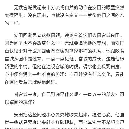
无数宫城做起来十分流畅自然的动作在安田的眼里突然
变得陌生；没有理由，也就没有意义——就像他们之间的亲
吻一样。
安田回避思考这些问题，遑论拿着它们去问宫城良田。
因为问了也不会改变什么——宫城要追逐他的梦想，而安田
自认很少对什么东西会有宫城对篮球那样的执着。他跟随着
宫城从国中走过来，一点一点见证了宫城的成长，这是他很
骄傲的事情。但他在注视宫城的时候，偶尔也会反观自身，
心中便会涌上一种难言的苦涩：自己并没有什么变化，只能
在原地看着宫城越跑越远。
对宫城来说，自己到底是什么呢？一直以来的朋友？可
以嬉闹的玩伴？
安田把这些问题小心翼翼地收集起来，埋进心底。他直
觉一些话只要说出来就会打破现状，而他其实并不希望自己