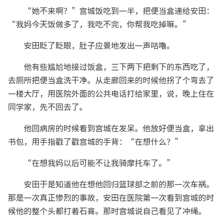
“她不来啊？”宫城饭吃到一半，把便当盒递给安田：
“我妈今天饭做多了，我吃不完，你帮我吃掉嘛。”
安田眨了眨眼，肚子应景地发出一声咕噜。
他有些尴尬地接过饭盒，三下两下把剩下的东西吃了，
去厕所把便当盒洗干净。从走廊回来的时候他拐了个弯去了
一楼大厅，用医院外面的公共电话打给家里，说，晚上住在
同学家，先不回去了。
他回病房的时候看到宫城在发呆。他放好便当盒，拿出
书包，用手指戳了戳宫城的手背：“在想什么？”
“在想我妈以后可能不让我骑摩托车了。”
安田于是知道他在想他回归篮球部之前的那一次车祸。
那是一次真正惨烈的事故，安田在医院第一次看到宫城的时
候他的整个头都打着石膏。那时宫城说自己看见了冲绳。