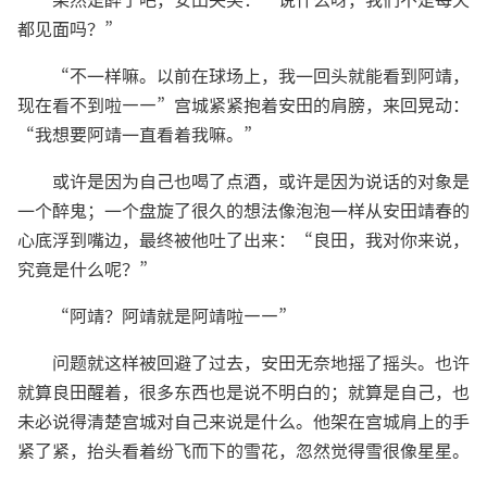
果然是醉了吧，安田失笑：“说什么呀，我们不是每天
都见面吗？”
“不一样嘛。以前在球场上，我一回头就能看到阿靖，
现在看不到啦——”宫城紧紧抱着安田的肩膀，来回晃动：
“我想要阿靖一直看着我嘛。”
或许是因为自己也喝了点酒，或许是因为说话的对象是
一个醉鬼；一个盘旋了很久的想法像泡泡一样从安田靖春的
心底浮到嘴边，最终被他吐了出来：“良田，我对你来说，
究竟是什么呢？”
“阿靖？阿靖就是阿靖啦——”
问题就这样被回避了过去，安田无奈地摇了摇头。也许
就算良田醒着，很多东西也是说不明白的；就算是自己，也
未必说得清楚宫城对自己来说是什么。他架在宫城肩上的手
紧了紧，抬头看着纷飞而下的雪花，忽然觉得雪很像星星。