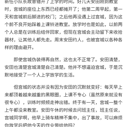
新任小队长故意错开了上学的时间。好几天安田刚到教室
时，宫城的座位上东西已经都摊开了；他第二周早起，第一
天和宫城前后脚进的校门；之后他再没遇上过宫城，因为这
个前不良开始踩着上课铃进教室。放学时也是如此，以前两
个人总是在训练后结伴回家，但现在宫城会主动留下来收拾
器材，让其他人都先走。周末安田约人，也被宫城以各种各
样的理由避开。
即使宫城伪装得再自然，这也太不正常了。安田清楚，
安田也清楚宫城清楚自己清楚。他并不想逼迫宫城，于是沉
默地接受了一个人上学放学的生活。
但宫城的状态并没有因为安田的沉默就变好：每天早上
来都顶着越来越重的黑眼圈，上课不专心（虽然原来就没有
很专心），训练时频频走神出错。终于有一天，宫城一整个
上午都没来教室。安田午休的时候去问班主任，班主任说，
宫城同学啊，他早上骑车精神不集中，出了事故，可以麻烦
你放学后把他今天的作业带给他吗？