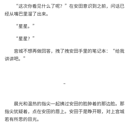
“这次你看见什么了呢？”在安田意识到之前，问话已
经从嘴巴里溜了出来。
“星星。”
“星星？”
宫城不想再做回答，拽了拽安田手里的笔记本：“给我
讲讲吧。”
-
晨光和温热的指尖一起拂过安田的脸肿着的那边脸。那
指尖犹疑着，点在安田的唇上。安田于是睁开眼，对上宫城
若有所思的目光。