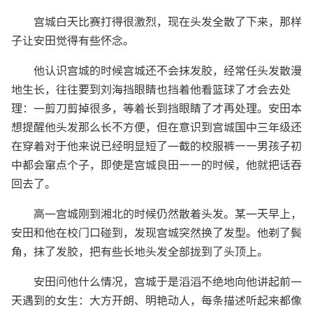
宫城白天比赛打得很激烈，现在头发全散了下来，那样
子让安田觉得有些怀念。
他认识宫城的时候宫城还不会抹发胶，经常任头发散漫
地生长，往往要到刘海挡眼睛也挡着他看篮球了才会去处
理：一剪刀剪掉很多，等着长到挡眼睛了才再处理。安田本
想提醒他头发那么长不方便，但在意识到宫城国中三年级还
在穿着对于他来说已经明显短了一截的校服裤——男孩子初
中都会窜点个子，即使是宫城良田——的时候，他就把话吞
回去了。
高一宫城刚到湘北的时候仍然散着头发。某一天早上，
安田和他在校门口碰到，发现宫城突然换了发型。他剃了鬓
角，抹了发胶，把有些长地头发全部拢到了头顶上。
安田问他什么情况，宫城于是滔滔不绝地向他讲起前一
天遇到的女生：大方开朗、明艳动人，每条描述听起来都像