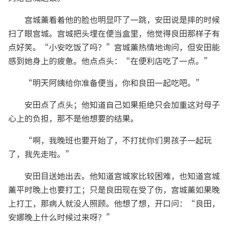
宫城薰看着他的脸也明显吓了一跳，安田说是摔的时候
扫了眼宫城。宫城把头埋在便当盒里，他觉得良田那样子有
点好笑。“小安吃饭了吗？”宫城薰热情地询问，但安田能
感到她身上的疲惫。他点点头：“在便利店吃了一点。”
“明天阿姨给你准备便当，你和良田一起吃吧。”
安田点了点头；他知道自己如果拒绝只会加重这对母子
心上的负担，那不是他想要的结果。
“啊，我晚班也要开始了，不打扰你们男孩子一起玩
了，我先走啦。”
安田目送她出去。他知道宫城家比较困难，也知道宫城
薰平时晚上也要打工；只是良田现在受了伤，宫城薰如果晚
上打工，那病人就没人照顾。他想了想，开口问：“良田，
安娜晚上什么时候过来呀？”