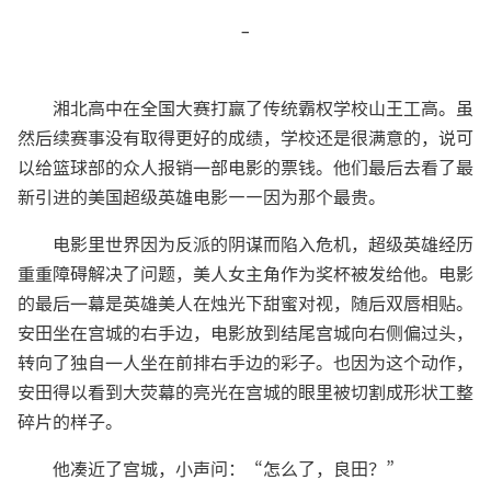
-
湘北高中在全国大赛打赢了传统霸权学校山王工高。虽
然后续赛事没有取得更好的成绩，学校还是很满意的，说可
以给篮球部的众人报销一部电影的票钱。他们最后去看了最
新引进的美国超级英雄电影——因为那个最贵。
电影里世界因为反派的阴谋而陷入危机，超级英雄经历
重重障碍解决了问题，美人女主角作为奖杯被发给他。电影
的最后一幕是英雄美人在烛光下甜蜜对视，随后双唇相贴。
安田坐在宫城的右手边，电影放到结尾宫城向右侧偏过头，
转向了独自一人坐在前排右手边的彩子。也因为这个动作，
安田得以看到大荧幕的亮光在宫城的眼里被切割成形状工整
碎片的样子。
他凑近了宫城，小声问：“怎么了，良田？”