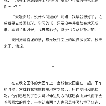
城：“现在上课还跟得上老师吗？要是不行我再把笔记借
你……？”
“安啦安啦，没什么问题的！阿靖，我早就想好了，之
后我要去美国打球。学习的话，只要没害得我禁赛就无所
谓。真到了那时候，我去求彩子，彩子也会帮我补习的。”
安田抱着宫城的腰，感觉吹到面上的风微微发凉。秋天
来了，他想。
-
在去秋之国体的大巴车上，宫城和安田坐在一起。下车
的时候，宫城故意拖拖拉拉地留到最后，压住安田和他接
吻。他们已经到了舌头可以伸进对方的嘴巴自由游弋而不会
呼吸困难的程度，一吻结束两个人也只是呼吸加重了些许，