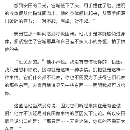
感到安田的目光，宫城低下了头，用手捂住了脸。透明
的液体便从他指缝间溢出。他的身体颤抖起来，从双手间漏
出破碎的音节：“对不起，阿靖，对不起。”
安田在那一瞬间感到呼吸困难。他几乎是本能般倾过身
体，紧紧抱住了宫城那具和自己差不多大小的身躯，拍了拍
他的头。
“没关系的。”他小声说。我没有想伤害你的，良田。
我只是想和你说，接吻就是这样一种事情。拥抱就是这样一
种事情。它们什么都不代表，你也不需要为了获得它们代表
的那些东西，去盲目地追寻另一些东西——明明我都可以给
你。
这些话他当然没有说，因为它们听起来实在是有些傲
慢：他并不该轻易对良田做事情的原因妄下定论。所以安田
最后说出口的是：“那只是……无意之举，你真的不需要太
在意。”