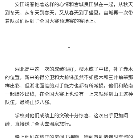
安田靖春抱着这样的心情和宫城良田腻在一起，从秋天
到冬天，从冬天到春天，又从春天到了盛夏。宫城再一次带
着队员们站到了全国大赛预选赛的赛场上。
-
湘北高中这一次的成绩很好，樱木成了中锋，补了赤木
的位置，新来的得分卫和大前锋虽然不如樱木和三井前辈那
样出彩，但湘北面临的对手能力也都有所减损。他们和陵南
一起爆冷出线，在全国大赛上也没有一上来就碰到山王这种
队伍，最终止步八强。
学校对他们成绩上的突破十分惊喜，这次出手更加阔
绰，直接送了全队去温泉旅行。
晚上他们在旅店的房间里接吻，吻到意乱情迷时宫城的