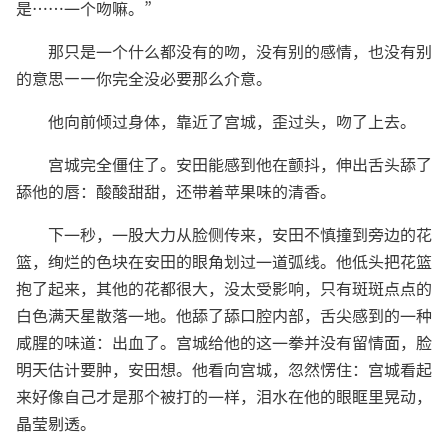
是……一个吻嘛。”
那只是一个什么都没有的吻，没有别的感情，也没有别
的意思——你完全没必要那么介意。
他向前倾过身体，靠近了宫城，歪过头，吻了上去。
宫城完全僵住了。安田能感到他在颤抖，伸出舌头舔了
舔他的唇：酸酸甜甜，还带着苹果味的清香。
下一秒，一股大力从脸侧传来，安田不慎撞到旁边的花
篮，绚烂的色块在安田的眼角划过一道弧线。他低头把花篮
抱了起来，其他的花都很大，没太受影响，只有斑斑点点的
白色满天星散落一地。他舔了舔口腔内部，舌尖感到的一种
咸腥的味道：出血了。宫城给他的这一拳并没有留情面，脸
明天估计要肿，安田想。他看向宫城，忽然愣住：宫城看起
来好像自己才是那个被打的一样，泪水在他的眼眶里晃动，
晶莹剔透。