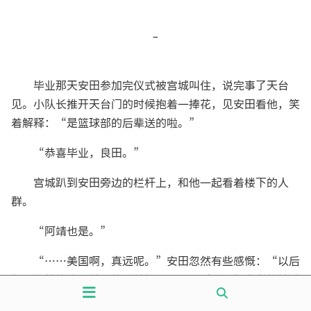
-
毕业那天安田参加完仪式被宫城叫住，说完事了天台
见。小队长推开天台门的时候抱着一捧花，见安田看他，笑
着解释：“是篮球部的后辈送的啦。”
“恭喜毕业，良田。”
宫城趴到安田旁边的栏杆上，和他一起看着楼下的人
群。
“阿靖也是。”
“……美国啊，真远呢。”安田忽然有些感慨：“以后
想看你的比赛可就只能看转播了——不对，一般大学的篮球
赛也不会上电视吧。”