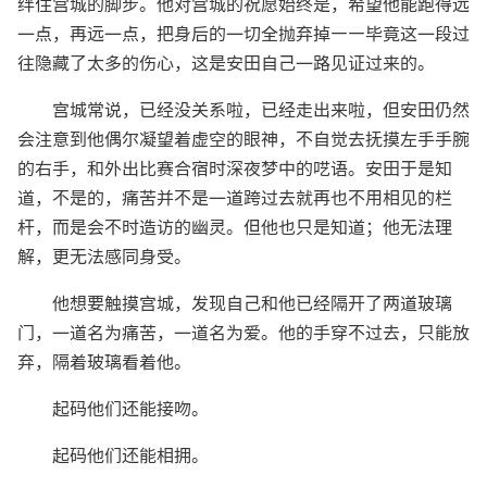
绊住宫城的脚步。他对宫城的祝愿始终是，希望他能跑得远
一点，再远一点，把身后的一切全抛弃掉——毕竟这一段过
往隐藏了太多的伤心，这是安田自己一路见证过来的。
宫城常说，已经没关系啦，已经走出来啦，但安田仍然
会注意到他偶尔凝望着虚空的眼神，不自觉去抚摸左手手腕
的右手，和外出比赛合宿时深夜梦中的呓语。安田于是知
道，不是的，痛苦并不是一道跨过去就再也不用相见的栏
杆，而是会不时造访的幽灵。但他也只是知道；他无法理
解，更无法感同身受。
他想要触摸宫城，发现自己和他已经隔开了两道玻璃
门，一道名为痛苦，一道名为爱。他的手穿不过去，只能放
弃，隔着玻璃看着他。
起码他们还能接吻。
起码他们还能相拥。