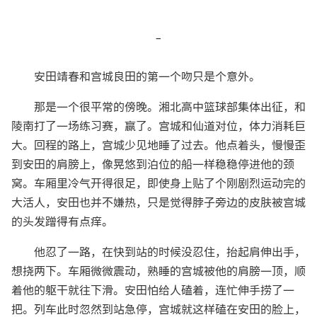
-
安田靖春和宫城良田的第一个吻只是个意外。
那是一个很平常的傍晚。湘北高中篮球部集体出征，和
陵南打了一场练习赛，赢了。宫城和仙道对位，体力消耗巨
大。回程的路上，宫城少见地睡了过去。他点着头，慢慢歪
到安田的肩膀上，像晃悠到泊位的船一样稳稳停进他的颈
窝。车厢里冷气开得很足，即使身上贴了个刚剧烈运动完的
大活人，安田也并不嫌热，只是觉得脖子旁边的皮肤被宫城
的头发蹭得有点痒。
他忍了一路，在快到站的时候没忍住，抬起肩伸出手，
想挠两下。车厢微微震动，熟睡的宫城被他的肩膀一顶，顺
着他的躯干就往下滑。安田怕给人磕着，连忙伸手捞了一
把。列车此时忽然到站急停，宫城就这样磕在安田的脸上，