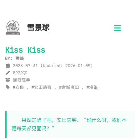
雪景球
Kiss Kiss
BY: 雪簌
2023-07-31
(Updated:
2026-01-09
)
8929字
灌篮高手
安良
,
安田靖春
,
宫城良田
,
短篇
果然是醉了吧，安田失笑：“说什么呀，我们不
是每天都见面吗？”