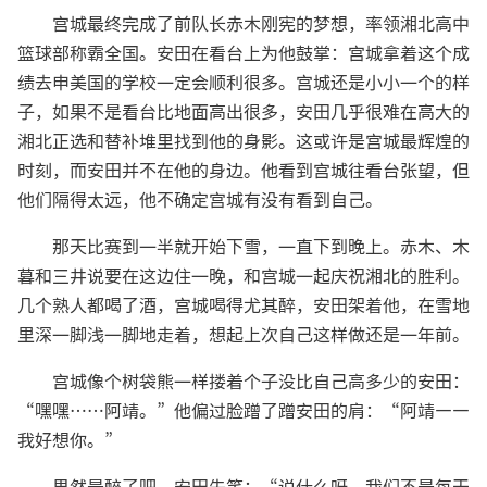
宫城最终完成了前队长赤木刚宪的梦想，率领湘北高中
篮球部称霸全国。安田在看台上为他鼓掌：宫城拿着这个成
绩去申美国的学校一定会顺利很多。宫城还是小小一个的样
子，如果不是看台比地面高出很多，安田几乎很难在高大的
湘北正选和替补堆里找到他的身影。这或许是宫城最辉煌的
时刻，而安田并不在他的身边。他看到宫城往看台张望，但
他们隔得太远，他不确定宫城有没有看到自己。
那天比赛到一半就开始下雪，一直下到晚上。赤木、木
暮和三井说要在这边住一晚，和宫城一起庆祝湘北的胜利。
几个熟人都喝了酒，宫城喝得尤其醉，安田架着他，在雪地
里深一脚浅一脚地走着，想起上次自己这样做还是一年前。
宫城像个树袋熊一样搂着个子没比自己高多少的安田：
“嘿嘿……阿靖。”他偏过脸蹭了蹭安田的肩：“阿靖——
我好想你。”