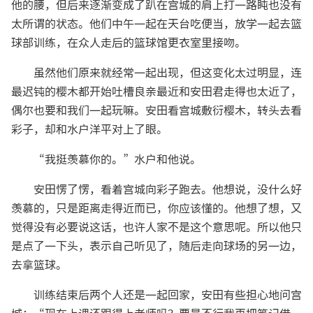
他的腰，但后来逐渐变成了趴在宫城的肩上打一路盹也没有
太所谓的状态。他们中午一起在天台吃便当，放学一起去篮
球部训练，在众人走后的篮球馆更衣室里接吻。
虽然他们原来就经常一起出现，但这变化太过明显，连
最迟钝的樱木都开始吐槽良亲最近和安田君走得也太近了，
偶尔也要和我们一起玩嘛。安田看宫城敷衍樱木，转头去看
彩子，却和水户洋平对上了眼。
“我挺羡慕你的。”水户和他说。
安田愣了愣，看着宫城向彩子跑去。他想说，没什么好
羡慕的，只是距离走得近而已，你应该懂的。他想了想，又
觉得没有必要说这话，也许人家不是这个意思呢。所以他只
是点了一下头，表示自己听见了，随后走向球场的另一边，
去拿篮球。
训练结束后两个人还是一起回家，安田有些担心地问宫