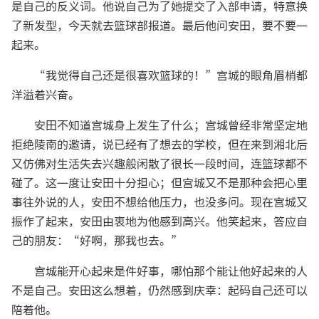
是自己的反义词。他说自己为了她提交了入部申请，特意换
了新发型，今天就去篮球部报道。最后他问安田，要不要一
起来。
“我觉得自己还是很喜欢篮球的！”宫城的眼角眉梢都
洋溢着兴奋。
安田不知道宫城身上发生了什么；宫城曾经非常坚定地
拒绝陵南的邀请，说已经有了想去的学校，但在来到湘北后
又仿佛对生活失去兴趣般闲散了很长一段时间，连篮球都不
碰了。这一度让安田十分担心；但宫城又不是那种会把心里
事往外说的人，安田不想给他压力，也没多问。现在宫城又
振作了起来，安田由衷地为他感到高兴。他笑起来，答应自
己的朋友：“好啊，那我也去。”
宫城能开心起来是件好事，哪怕那个能让他好起来的人
不是自己。安田这么想着，仍然感到庆幸：起码自己还可以
陪着他。