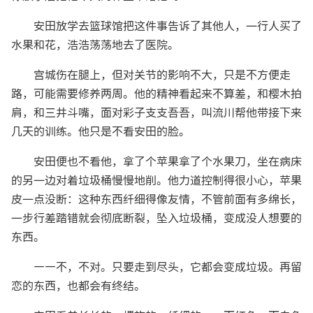
安田放学去篮球馆把这件事告诉了其他人，一行人买了
水果和花，浩浩荡荡地去了医院。
宫城伤在腿上，但对关节的影响不大，只是不方便走
路，可能需要修养两周。他的精神看起来不算差，和樱木拍
肩，和三井斗嘴，面对彩子支支吾吾，叫流川帮他带接下来
几天的训练。他只是不看安田的脸。
安田便也不看他，拿了个苹果拿了个水果刀，坐在病床
的另一边对着垃圾桶慢慢地削。他力道控制得很小心，苹果
皮一点没断：这种东西纤细得像友情，不管前面有多绵长，
一步行差踏错就会彻底断裂，坠入垃圾桶，变成没人想要的
东西。
——不，不对。只要走到尽头，它都会变成垃圾。再留
恋的东西，也都会有终结。