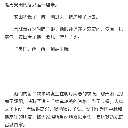
嘴离安田的唇只差一厘米。
安田犹豫了一阵，侧过头，把唇印了上去。
宫城就在这时睁开眼。他眼神还迷迷蒙蒙的，泛着一层
雾气，安田看了他一会儿，转开了头。
“良田，醒一醒，到站了哦。”
-
他们的第二次亲吻发生在明月高悬的夜晚。那天湘北打
赢了翔阳，获取了进入后续车轮战的资格；为了庆祝，大家
去了 ktv。宫城很高兴，喝酒喝过了头。安田作为国中就和
他来往的朋友，被大家理所当然地委以重任，要送软趴趴的
宫城回家。